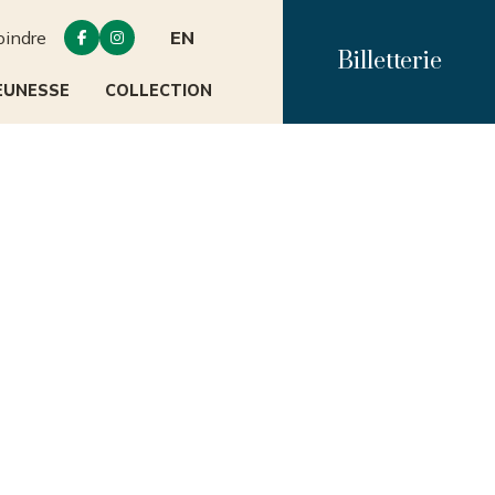
oindre
EN


Billetterie
EUNESSE
COLLECTION